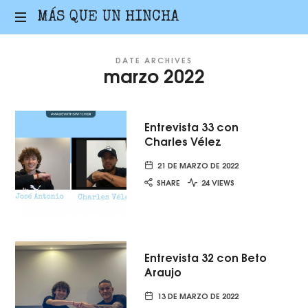
MÁS
MÁS QUE UN HINCHA
PODCAST
QUE
DATE ARCHIVES
DEPORTIVO
marzo 2022
JOSÉ
UN
ANTONIO
HERRERA
HINCHA
Entrevista 33 con
Charles Vélez
21 DE MARZO DE 2022
SHARE
24 VIEWS
Entrevista 32 con Beto
Araujo
13 DE MARZO DE 2022